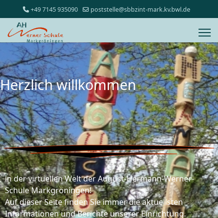
+49 7145 935090
poststelle@sbbzint-mark.kv.bwl.de
Herzlich willkommen
in der virtuellen Welt der August-Hermann-Werner-
Schule Markgröningen!
Auf dieser Seite finden Sie immer die aktuellsten
Informationen und Berichte unserer Einrichtung.