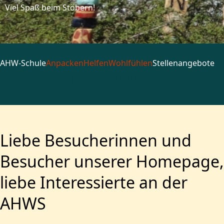
Viel Spaß beim Stöbern!
AHW-Schule
Anpacken
Helfen
Wohlfühlen
Stellenangebote
JETZT BEWERBEN!
Liebe Besucherinnen und
Besucher unserer Homepage,
liebe Interessierte an der
AHWS