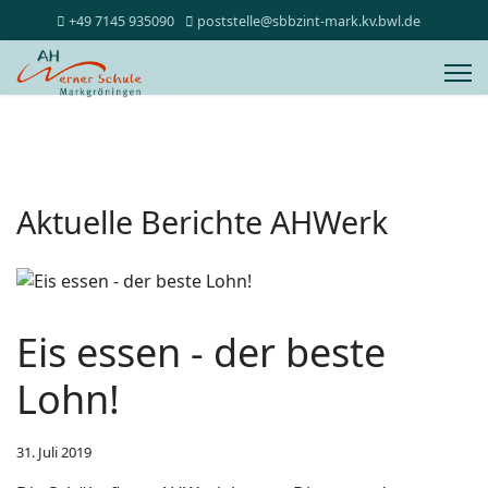
+49 7145 935090
poststelle@sbbzint-mark.kv.bwl.de
Aktuelle Berichte AHWerk
Eis essen - der beste
Lohn!
31. Juli 2019