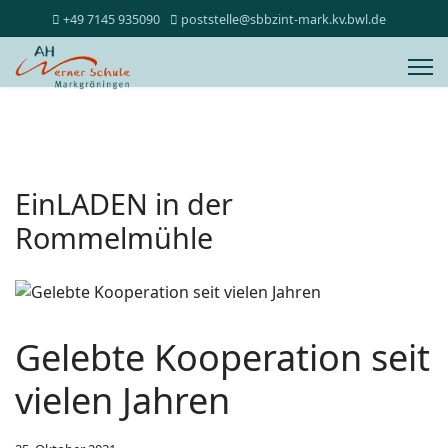
+49 7145 935090
poststelle@sbbzint-mark.kv.bwl.de
EinLADEN in der
Rommelmühle
Gelebte Kooperation seit
vielen Jahren