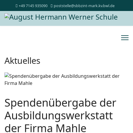
+49 7145 935090
poststelle@sbbzint-mark.kv.bwl.de
Aktuelles
Spendenübergabe der
Ausbildungswerkstatt
der Firma Mahle