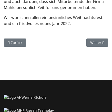
und auch darüber, dass sich Mitarbeitende der Firma
Mahle persönlich Zeit für uns genommen haben.
Wir wünschen allen ein besinnliches Weihnachtsfest
und ein friedvolles neues Jahr 2022.
Vorheriger Beitrag: Projektwoche – Cocktailbar am Tag der of
Nächster Bei
Zurück
Weiter