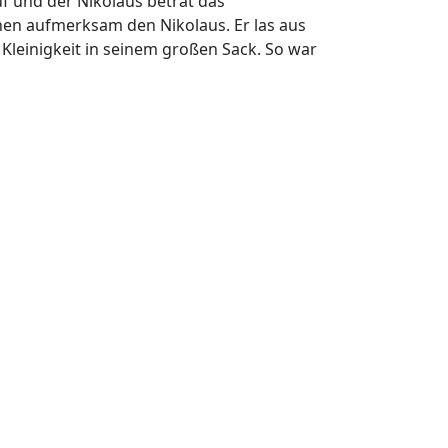
uf und der Nikolaus betrat das
nen aufmerksam den Nikolaus. Er las aus
 Kleinigkeit in seinem großen Sack. So war