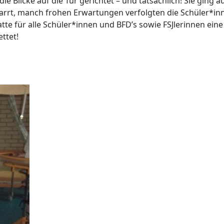
Blicke auf die Tür gerichtet – und tatsächlich! Sie ging a
tarrt, manch frohen Erwartungen verfolgten die Schüler*in
te für alle Schüler*innen und BFD’s sowie FSJlerinnen eine
ttet!