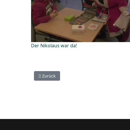
Der Nikolaus war da!
Vorheriger Beitrag: Unser neues Liegeergomete
Zurück