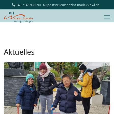
+49 7145 935090
poststelle@sbbzint-mark.kv.bwl.de
Aktuelles