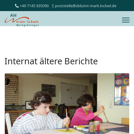
+49 7145 935090
poststelle@sbbzint-mark.kv.bwl.de
Internat ältere Berichte