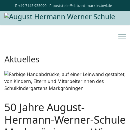
+49 7145 935090
poststelle@sbbzint-mark.kv.bwl.de
Aktuelles
50 Jahre August-
Hermann-Werner-Schule