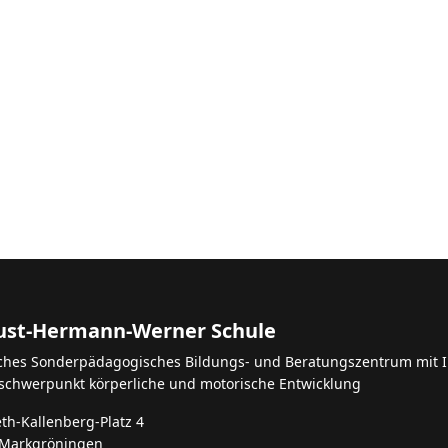
Einsatz - unser Haushandwerk
st-Hermann-Werner Schule
iches Sonderpädagogisches Bildungs- und Beratungszentrum mit I
schwerpunkt körperliche und motorische Entwicklung
eth-Kallenberg-Platz 4
 Markgröningen