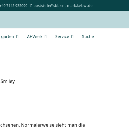
+49 7145 935090
poststelle@sbbzint-mark.kv.bwl.de
rgarten
AHWerk
Service
Suche
wachsenen. Normalerweise sieht man die