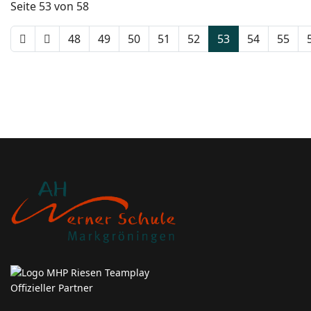
Seite 53 von 58
48
49
50
51
52
53
54
55